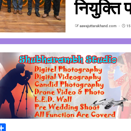
नियुक्ति 
aawajuttarakhand.com
15
In
elegram
Share