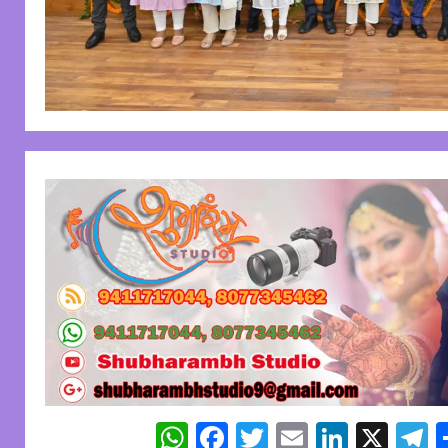
WhatsApp
Facebook
Twitter
Email
Linked
X
T