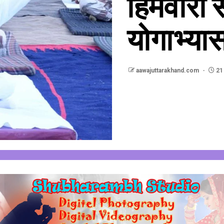
हिमवीरों 
योगाभ्या
aawajuttarakhand.com
21