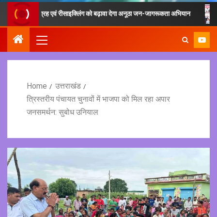
ों के संग्रह एवं रीसाइक्लिंग को बढ़ावा देगा अनूठा जन-जागरूकता अभियान
फिटने
Home
उत्तराखंड
त्रिस्तरीय पंचायत चुनावों में भाजपा को मिल रहा अपार
जनसमर्थन: सुबोध उनियाल