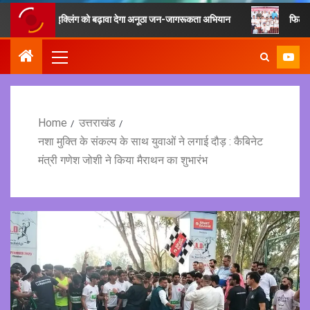
 एवं रीसाइक्लिंग को बढ़ावा देगा अनूठा जन-जागरूकता अभियान
फिटनेस का मूल मंत
Home
उत्तराखंड
नशा मुक्ति के संकल्प के साथ युवाओं ने लगाई दौड़ : कैबिनेट
मंत्री गणेश जोशी ने किया मैराथन का शुभारंभ