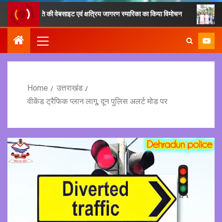
याण समिति की वेबसाइट एवं क्षत्रिय जागरण स्मारिका का किया विमोचन
मुख्यमंत्री
Home
उत्तराखंड
वीकेंड ट्रैफिक प्लान लागू, दून पुलिस अलर्ट मोड पर