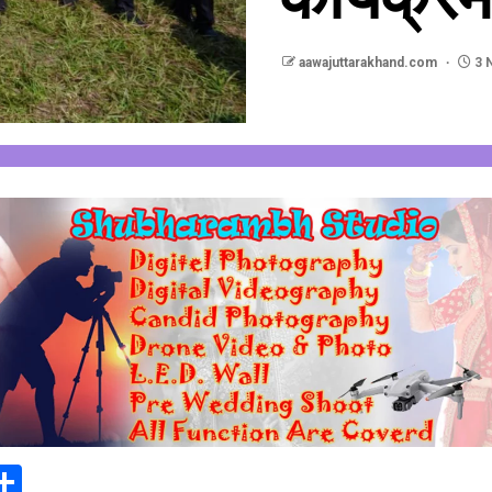
aawajuttarakhand.com
3 
In
elegram
Share