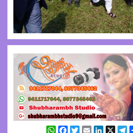
WhatsApp
Facebook
Twitter
Email
Linked
X
T