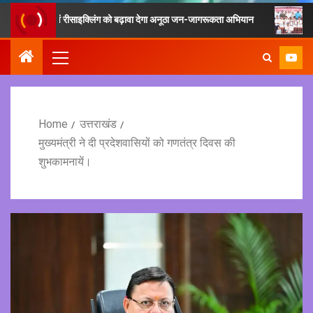
ग्रह एवं रीसाइक्लिंग को बढ़ावा देगा अनूठा जन-जागरूकता अभियान
फिटनेस का मूल
Home
उत्तराखंड
मुख्यमंत्री ने दी प्रदेशवासियों को गणतंत्र दिवस की
शुभकामनायें।