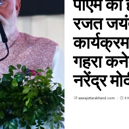
पीएम का 
रजत जयंत
कार्यक्रम 
गहरा कने
नरेंद्र मो
aawajuttarakhand.com
9 