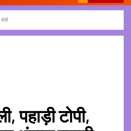
 मोदी
ली, पहाड़ी टोपी,