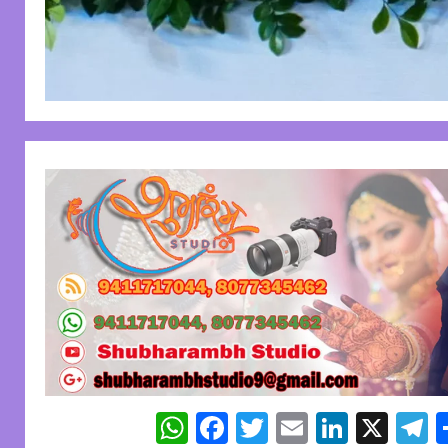
WhatsApp
Facebook
Twitter
Email
Linked
X
T