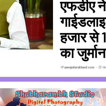
एफडीए ने
गाईडलाइन
हजार से 
का जुर्मान
aawajuttarakhand.com
16