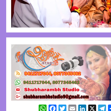
WhatsApp
Facebook
Twitter
Email
Linked
X
T