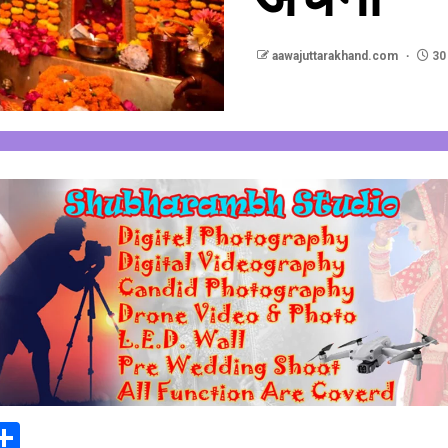
aawajuttarakhand.com
30
In
elegram
Share