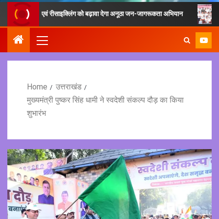
 संग्रह एवं रीसाइक्लिंग को बढ़ावा देगा अनूठा जन-जागरूकता अभियान
फिटनेस का 
Home
उत्तराखंड
मुख्यमंत्री पुष्कर सिंह धामी ने स्वदेशी संकल्प दौड़ का किया
शुभारंभ