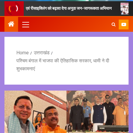
 संग्रह एवं रीसाइक्लिंग को बढ़ावा देगा अनूठा जन-जागरूकता अभियान
फिटनेस का 
Home
उत्तराखंड
पश्चिम बंगाल में भाजपा की ऐतिहासिक सरकार, धामी ने दी
शुभकामनाएं