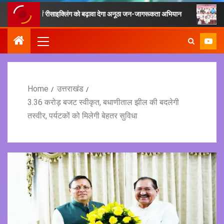
ग्रह एवं रीसाइक्लिंग को बढ़ावा देगा अनूठा जन-जागरूकता अभियान
फिटनेस का मू
Home
उत्तराखंड
3.36 करोड़ बजट स्वीकृत, बधाणीताल झील की बदलेगी
तस्वीर, पर्यटकों को मिलेगी बेहतर सुविधा