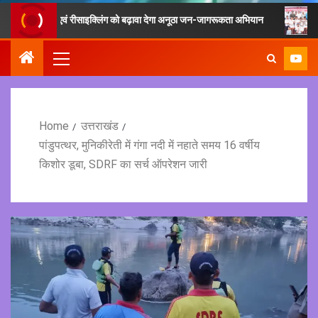
 संग्रह एवं रीसाइक्लिंग को बढ़ावा देगा अनूठा जन-जागरूकता अभियान
फिटनेस का 
Home
उत्तराखंड
पांडुपत्थर, मुनिकीरेती में गंगा नदी में नहाते समय 16 वर्षीय
किशोर डूबा, SDRF का सर्च ऑपरेशन जारी